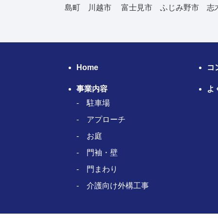
島町 川越市 富士見市 ふじみ野市 志
Home
コ
事業内容
よ
駐車場
アプローチ
お庭
門袖・壁
門まわり
介護向け外構工事