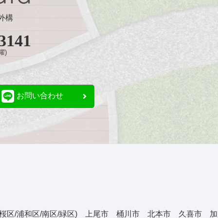
外構
3141
曜)
お問い合わせ
央区/桜区/浦和区/南区/緑区) 上尾市 桶川市 北本市 久喜