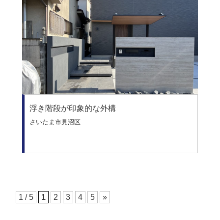
浮き階段が印象的な外構
さいたま市見沼区
1 / 5
1
2
3
4
5
»