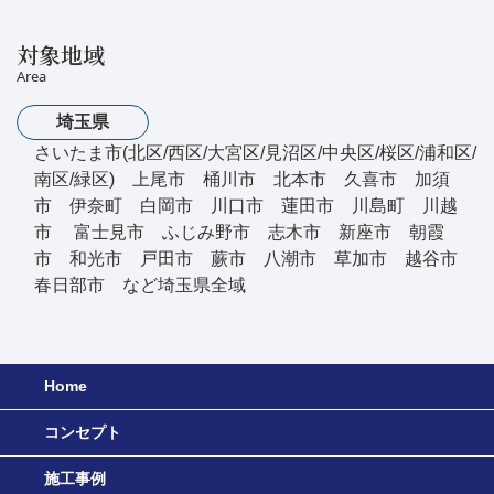
対象地域
Area
埼玉県
さいたま市(北区/西区/大宮区/見沼区/中央区/桜区/浦和区/
南区/緑区) 上尾市 桶川市 北本市 久喜市 加須
市 伊奈町 白岡市 川口市 蓮田市 川島町 川越
市 富士見市 ふじみ野市 志木市 新座市 朝霞
市 和光市 戸田市 蕨市 八潮市 草加市 越谷市
春日部市 など埼玉県全域
Home
コンセプト
施工事例