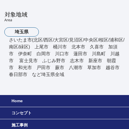
対象地域
Area
埼玉県
さいたま市(北区/西区/大宮区/見沼区/中央区/桜区/浦和区/
南区/緑区) 上尾市 桶川市 北本市 久喜市 加須
市 伊奈町 白岡市 川口市 蓮田市 川島町 川越
市 富士見市 ふじみ野市 志木市 新座市 朝霞
市 和光市 戸田市 蕨市 八潮市 草加市 越谷市
春日部市 など埼玉県全域
Home
コンセプト
施工事例