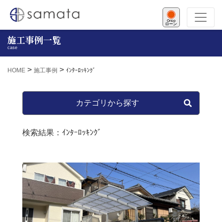
ローン
施工事例一覧
case
>
>
HOME
施工事例
ｲﾝﾀｰﾛｯｷﾝｸﾞ
カテゴリから探す
検索結果：ｲﾝﾀｰﾛｯｷﾝｸﾞ