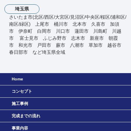
埼玉県
さいたま市(北区/西区/大宮区/見沼区/中央区/桜区/浦和区/
南区/緑区) 上尾市 桶川市 北本市 久喜市 加須
市 伊奈町 白岡市 川口市 蓮田市 川島町 川越
市 富士見市 ふじみ野市 志木市 新座市 朝霞
市 和光市 戸田市 蕨市 八潮市 草加市 越谷市
春日部市 など埼玉県全域
Home
コンセプト
施工事例
完成までの流れ
事業内容