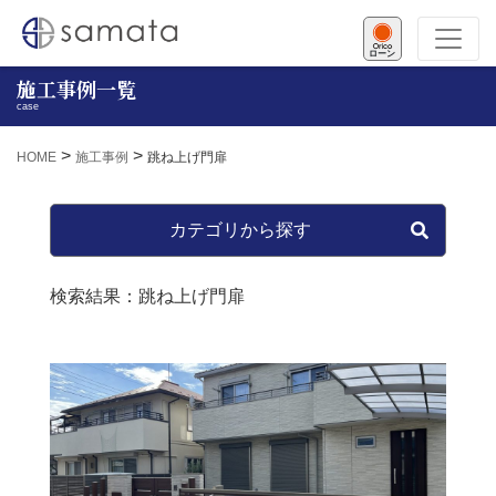
ローン
施工事例一覧
case
>
>
HOME
施工事例
跳ね上げ門扉
カテゴリから探す
検索結果：跳ね上げ門扉