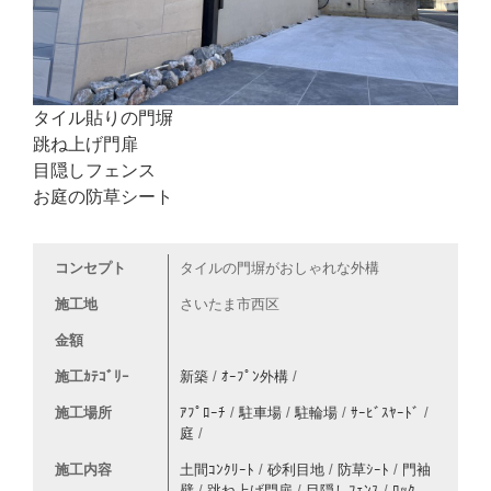
タイル貼りの門塀
跳ね上げ門扉
目隠しフェンス
お庭の防草シート
コンセプト
タイルの門塀がおしゃれな外構
施工地
さいたま市西区
金額
施工ｶﾃｺﾞﾘｰ
新築
/
ｵｰﾌﾟﾝ外構
/
施工場所
ｱﾌﾟﾛｰﾁ
/
駐車場
/
駐輪場
/
ｻｰﾋﾞｽﾔｰﾄﾞ
/
庭
/
施工内容
土間ｺﾝｸﾘｰﾄ
/
砂利目地
/
防草ｼｰﾄ
/
門袖
壁
/
跳ね上げ門扉
/
目隠しﾌｪﾝｽ
/
ﾛｯｸ