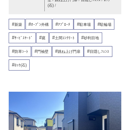
(石)
/
新築
ｵｰﾌﾟﾝ外構
ｱﾌﾟﾛｰﾁ
駐車場
駐輪場
ｻｰﾋﾞｽﾔｰﾄﾞ
庭
土間ｺﾝｸﾘｰﾄ
砂利目地
防草ｼｰﾄ
門袖壁
跳ね上げ門扉
目隠しﾌｪﾝｽ
ﾛｯｸ(石)