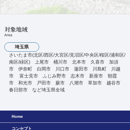
対象地域
Area
埼玉県
さいたま市(北区/西区/大宮区/見沼区/中央区/桜区/浦和区/
南区/緑区) 上尾市 桶川市 北本市 久喜市 加須
市 伊奈町 白岡市 川口市 蓮田市 川島町 川越
市 富士見市 ふじみ野市 志木市 新座市 朝霞
市 和光市 戸田市 蕨市 八潮市 草加市 越谷市
春日部市 など埼玉県全域
Home
コンセプト