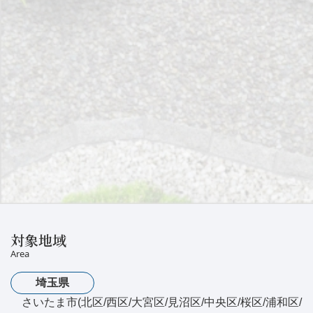
対象地域
Area
埼玉県
さいたま市(北区/西区/大宮区/見沼区/中央区/桜区/浦和区/