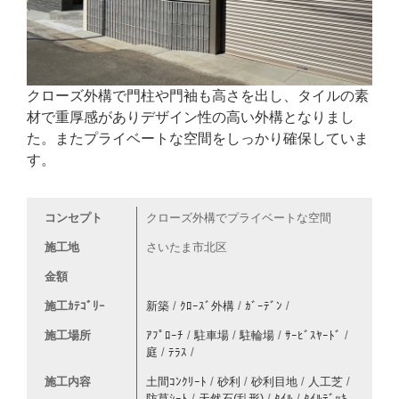
クローズ外構で門柱や門袖も高さを出し、タイルの素
材で重厚感がありデザイン性の高い外構となりまし
た。またプライベートな空間をしっかり確保していま
す。
コンセプト
クローズ外構でプライベートな空間
施工地
さいたま市北区
金額
施工ｶﾃｺﾞﾘｰ
新築
/
ｸﾛｰｽﾞ外構
/
ｶﾞｰﾃﾞﾝ
/
施工場所
ｱﾌﾟﾛｰﾁ
/
駐車場
/
駐輪場
/
ｻｰﾋﾞｽﾔｰﾄﾞ
/
庭
/
ﾃﾗｽ
/
施工内容
土間ｺﾝｸﾘｰﾄ
/
砂利
/
砂利目地
/
人工芝
/
防草ｼｰﾄ
/
天然石(乱形)
/
ﾀｲﾙ
/
ﾀｲﾙﾃﾞｯｷ