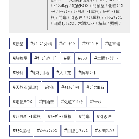
/
ﾋﾟﾝｺﾛ石
/
宅配BOX
/
門袖壁
/
化粧ﾌﾞﾛ
ｯｸ
/
ｼｬｯﾀｰ
/
ｻｲｸﾙﾎﾟｰﾄ屋根
/
ｶｰﾎﾟｰﾄ屋
根
/
門扉
/
引き戸
/
ﾃﾗｽ屋根
/
ﾒｯｼｭﾌｪﾝｽ
/
目隠しﾌｪﾝｽ
/
木調ﾌｪﾝｽ
/
植栽
/
照明
/
新築
ｸﾛｰｽﾞ外構
ｶﾞｰﾃﾞﾝ
ｱﾌﾟﾛｰﾁ
駐車場
駐輪場
ｻｰﾋﾞｽﾔｰﾄﾞ
庭
ﾃﾗｽ
土間ｺﾝｸﾘｰﾄ
砂利
砂利目地
人工芝
防草ｼｰﾄ
天然石(乱形)
ﾀｲﾙ
ﾀｲﾙﾃﾞｯｷ
ﾋﾟﾝｺﾛ石
宅配BOX
門袖壁
化粧ﾌﾞﾛｯｸ
ｼｬｯﾀｰ
ｻｲｸﾙﾎﾟｰﾄ屋根
ｶｰﾎﾟｰﾄ屋根
門扉
引き戸
ﾃﾗｽ屋根
ﾒｯｼｭﾌｪﾝｽ
目隠しﾌｪﾝｽ
木調ﾌｪﾝｽ