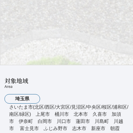
対象地域
Area
埼玉県
さいたま市(北区/西区/大宮区/見沼区/中央区/桜区/浦和区/
南区/緑区) 上尾市 桶川市 北本市 久喜市 加須
市 伊奈町 白岡市 川口市 蓮田市 川島町 川越
市 富士見市 ふじみ野市 志木市 新座市 朝霞