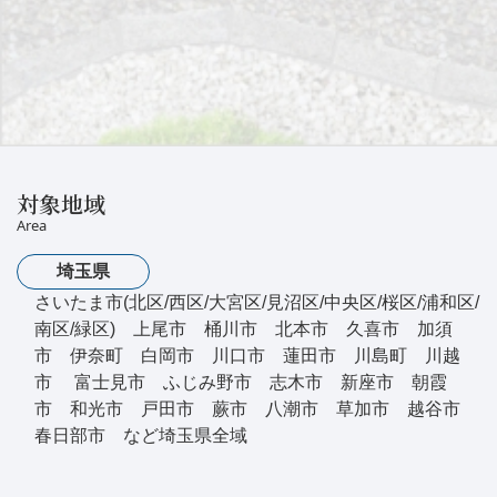
対象地域
Area
埼玉県
さいたま市(北区/西区/大宮区/見沼区/中央区/桜区/浦和区/
南区/緑区) 上尾市 桶川市 北本市 久喜市 加須
市 伊奈町 白岡市 川口市 蓮田市 川島町 川越
市 富士見市 ふじみ野市 志木市 新座市 朝霞
市 和光市 戸田市 蕨市 八潮市 草加市 越谷市
春日部市 など埼玉県全域