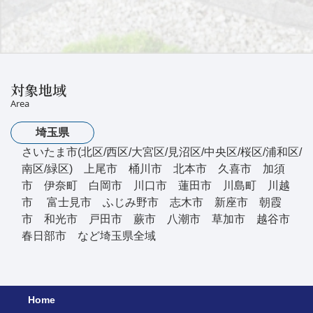
対象地域
Area
埼玉県
さいたま市(北区/西区/大宮区/見沼区/中央区/桜区/浦和区/
南区/緑区) 上尾市 桶川市 北本市 久喜市 加須
市 伊奈町 白岡市 川口市 蓮田市 川島町 川越
市 富士見市 ふじみ野市 志木市 新座市 朝霞
市 和光市 戸田市 蕨市 八潮市 草加市 越谷市
春日部市 など埼玉県全域
Home