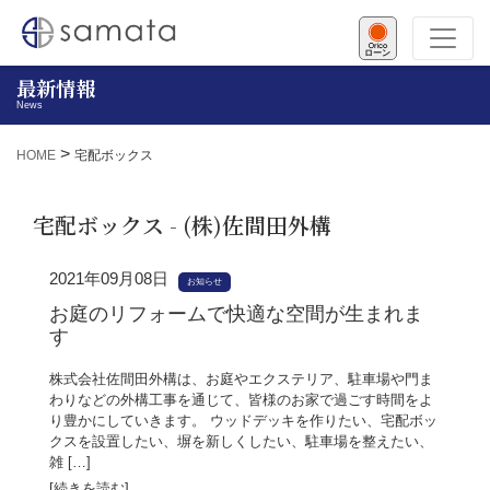
ローン
最新情報
News
>
HOME
宅配ボックス
宅配ボックス - (株)佐間田外構
2021年09月08日
お知らせ
お庭のリフォームで快適な空間が生まれま
す
株式会社佐間田外構は、お庭やエクステリア、駐車場や門ま
わりなどの外構工事を通じて、皆様のお家で過ごす時間をよ
り豊かにしていきます。 ウッドデッキを作りたい、宅配ボッ
クスを設置したい、塀を新しくしたい、駐車場を整えたい、
雑 […]
[続きを読む]