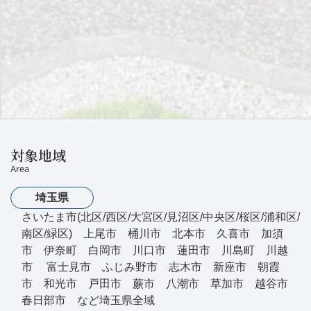
対象地域
Area
埼玉県
さいたま市(北区/西区/大宮区/見沼区/中央区/桜区/浦和区/
南区/緑区) 上尾市 桶川市 北本市 久喜市 加須
市 伊奈町 白岡市 川口市 蓮田市 川島町 川越
市 富士見市 ふじみ野市 志木市 新座市 朝霞
市 和光市 戸田市 蕨市 八潮市 草加市 越谷市
春日部市 など埼玉県全域