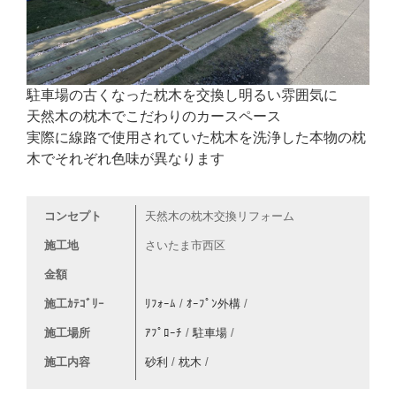
駐車場の古くなった枕木を交換し明るい雰囲気に
天然木の枕木でこだわりのカースペース
実際に線路で使用されていた枕木を洗浄した本物の枕
木でそれぞれ色味が異なります
コンセプト
天然木の枕木交換リフォーム
施工地
さいたま市西区
金額
施工ｶﾃｺﾞﾘｰ
ﾘﾌｫｰﾑ
/
ｵｰﾌﾟﾝ外構
/
施工場所
ｱﾌﾟﾛｰﾁ
/
駐車場
/
施工内容
砂利
/
枕木
/