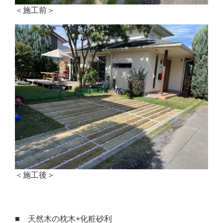
＜施工前＞
＜施工後＞
■ 天然木の枕木+化粧砂利