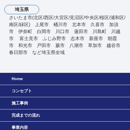
埼玉県
さいたま市(北区/西区/大宮区/見沼区/中央区/桜区/浦和区/
南区/緑区) 上尾市 桶川市 北本市 久喜市 加須
市 伊奈町 白岡市 川口市 蓮田市 川島町 川越
市 富士見市 ふじみ野市 志木市 新座市 朝霞
市 和光市 戸田市 蕨市 八潮市 草加市 越谷市
春日部市 など埼玉県全域
Home
コンセプト
施工事例
完成までの流れ
事業内容