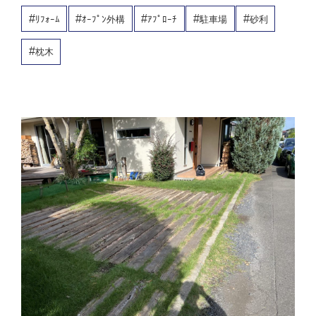
ﾘﾌｫｰﾑ
ｵｰﾌﾟﾝ外構
ｱﾌﾟﾛｰﾁ
駐車場
砂利
枕木