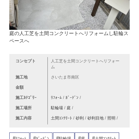
庭の人工芝を土間コンクリートへリフォームし駐輪ス
ペースへ
コンセプト
人工芝を土間コンクリートへリフォー
ム
施工地
さいたま市南区
金額
施工ｶﾃｺﾞﾘｰ
ﾘﾌｫｰﾑ
/
ｶﾞｰﾃﾞﾝ
/
施工場所
駐輪場
/
庭
/
施工内容
土間ｺﾝｸﾘｰﾄ
/
砂利
/
砂利目地
/
照明
/
ﾘﾌｫｰﾑ
ｶﾞｰﾃﾞﾝ
駐輪場
庭
土間ｺﾝｸﾘｰﾄ