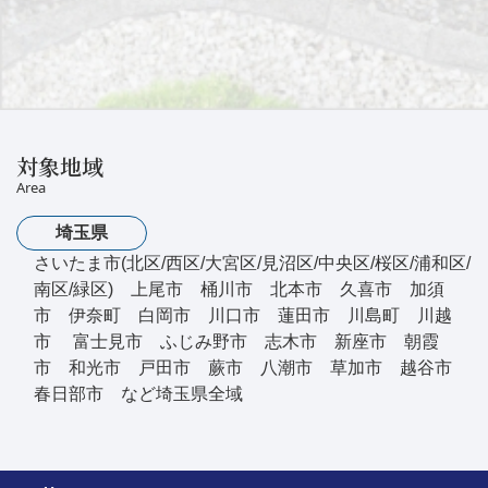
対象地域
Area
埼玉県
さいたま市(北区/西区/大宮区/見沼区/中央区/桜区/浦和区/
南区/緑区) 上尾市 桶川市 北本市 久喜市 加須
市 伊奈町 白岡市 川口市 蓮田市 川島町 川越
市 富士見市 ふじみ野市 志木市 新座市 朝霞
市 和光市 戸田市 蕨市 八潮市 草加市 越谷市
春日部市 など埼玉県全域