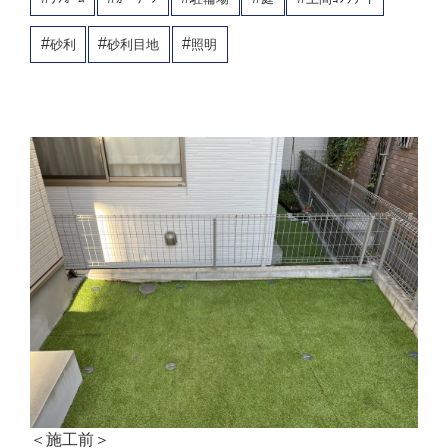
砂利
砂利目地
照明
＜施工前＞