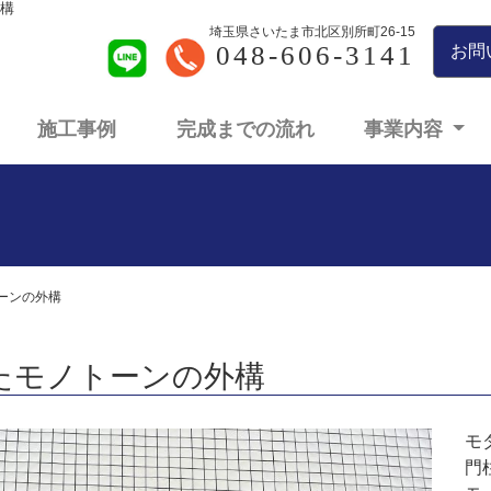
外構
埼玉県さいたま市北区別所町26-15
048-606-3141
お問
施工事例
完成までの流れ
事業内容
ーンの外構
たモノトーンの外構
モ
門