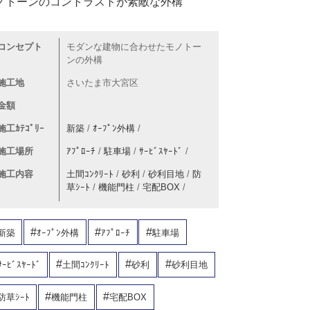
ノトーンのコントラストが素敵な外構
コンセプト
モダンな建物に合わせたモノトー
ンの外構
施工地
さいたま市大宮区
金額
施工ｶﾃｺﾞﾘｰ
新築
/
ｵｰﾌﾟﾝ外構
/
施工場所
ｱﾌﾟﾛｰﾁ
/
駐車場
/
ｻｰﾋﾞｽﾔｰﾄﾞ
/
施工内容
土間ｺﾝｸﾘｰﾄ
/
砂利
/
砂利目地
/
防
草ｼｰﾄ
/
機能門柱
/
宅配BOX
/
新築
ｵｰﾌﾟﾝ外構
ｱﾌﾟﾛｰﾁ
駐車場
ｻｰﾋﾞｽﾔｰﾄﾞ
土間ｺﾝｸﾘｰﾄ
砂利
砂利目地
防草ｼｰﾄ
機能門柱
宅配BOX